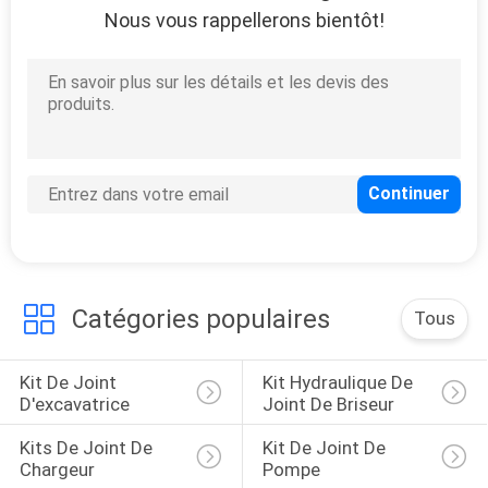
Nous vous rappellerons bientôt!
65
Kit de joint de valve
61
Kit commun central
Catégories populaires
Tous
de joint
Kit De Joint 
Kit Hydraulique De 
D'excavatrice
Joint De Briseur
Kits De Joint De 
Kit De Joint De 
Chargeur
Pompe