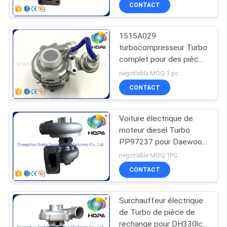
6137-82-8200 6137-82-
CONTACT
8600
CONTRÔLE
1515A029
DE
89
turbocompresseur Turbo
QUALITÉ
complet pour des pièces
Kits de joint de
de moteur de Mitsubishi
negotiable MOQ:1 pc
chargeur
PLAN
CONTACT
DU
Voiture électrique de
SITE
moteur diesel Turbo
PP97237 pour Daewoo
117
Doosan DH220-5,
PRIVACY
negotiable MOQ:1PC
ISO9001 Listd
Kit de joint de
CONTACT
POLICY
pompe
Surchauffeur électrique
de Turbo de pièce de
rechange pour DH330lc-