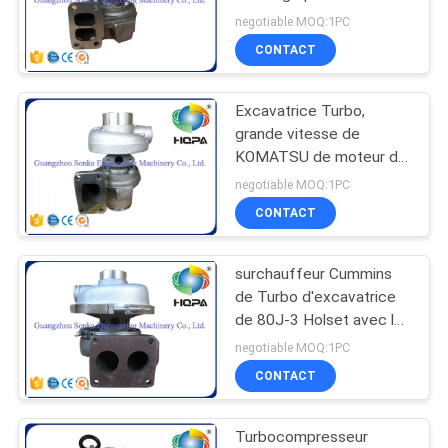
7, type d'entrées d'air
negotiable MOQ:1PC
CONTACT
62
Kit final de joint
Excavatrice Turbo,
grande vitesse de
d'entraînement
KOMATSU de moteur de
4D102 Cummins Holset
negotiable MOQ:1PC
Turbo
CONTACT
surchauffeur Cummins
98
de Turbo d'excavatrice
Kits hydrauliques de
de 80J-3 Holset avec le
type d'entrées d'air
negotiable MOQ:1PC
joint de moteur
CONTACT
Turbocompresseur