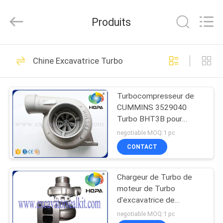
Silk
Road
Enterprise
Produits
Management
Services
Co.,
Ltd..
All
MAISON
445
Rights
Chine Excavatrice Turbo
Reserved.
Kit de joint
PRODUITS
d'excavatrice
Turbocompresseur de
CUMMINS 3529040
AU
Turbo BHT3B pour
SUJET
NTA855 le moteur diesel
negotiable MOQ:1 pc
23KG
DE
CONTACT
48
NOUS
Kit hydraulique de
Chargeur de Turbo de
moteur de Turbo
VISITE
joint de briseur
d'excavatrice de
KOMATSU S6D105
D'USINE
negotiable MOQ:1 pc