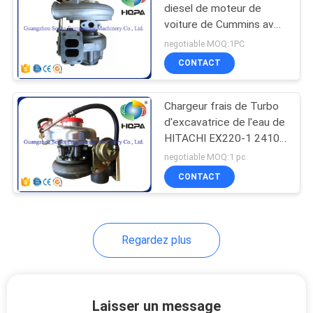
diesel de moteur de
voiture de Cummins avec
74
des matériaux de fer de
negotiable MOQ:1PC
bâti, six mois de garantie
CONTACT
Joint d'huile TC
Chargeur frais de Turbo
d'excavatrice de l'eau de
HITACHI EX220-1 24100
– 16900/24100-1860
negotiable MOQ:1 pc
CONTACT
141
Joint de flottement
Regardez plus
Laisser un message