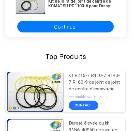
Kit de joint de joint de centre de
KOMATSU PC1100-6 pour l'Assy
703-11-00110 703-11-53201 de
joint articulé
Continuer
Top Produits
kit R215-7 R110-7 R140-
7 R160-9 de joint de joint
de centre d'excavatrice
de 31N6-40950 Hyundai
negotiable MOQ:1 jeu
CONTACT
Dureté élevée du kit
31N6-40950 de joint de