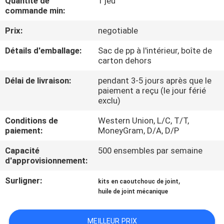
Quantité de
1 jeu
commande min:
CONTRÔLE
Prix:
negotiable
DE
Détails d'emballage:
Sac de pp à l'intérieur, boîte de
QUALITÉ
carton dehors
Délai de livraison:
pendant 3-5 jours après que le
PLAN
paiement a reçu (le jour férié
exclu)
DU
Conditions de
Western Union, L/C, T/T,
SITE
paiement:
MoneyGram, D/A, D/P
Capacité
500 ensembles par semaine
PRIVACY
d'approvisionnement:
POLICY
Surligner:
,
kits en caoutchouc de joint
huile de joint mécanique
MEILLEUR PRIX