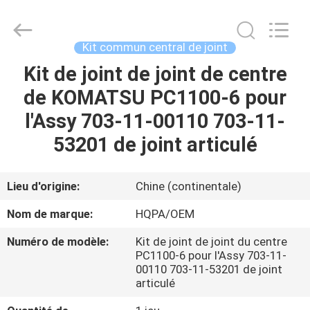
Silk
Road
Enterprise
Management
Services
Kit commun central de joint
Co.,
Ltd..
All
Kit de joint de joint de centre
MAISON
Rights
Reserved.
de KOMATSU PC1100-6 pour
PRODUITS
l'Assy 703-11-00110 703-11-
53201 de joint articulé
AU
SUJET
Lieu d'origine:
Chine (continentale)
DE
Nom de marque:
HQPA/OEM
NOUS
Numéro de modèle:
Kit de joint de joint du centre
PC1100-6 pour l'Assy 703-11-
00110 703-11-53201 de joint
VISITE
articulé
D'USINE