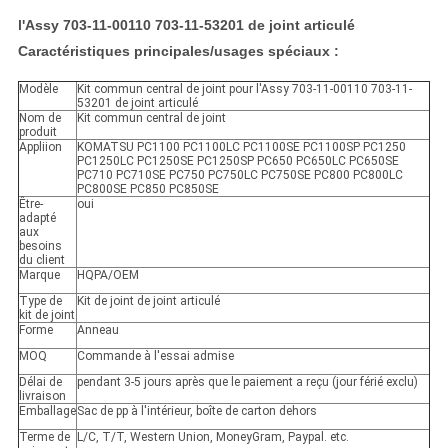
l'Assy 703-11-00110 703-11-53201 de joint articulé
Caractéristiques principales/usages spéciaux :
Modèle
Kit commun central de joint pour l'Assy 703-11-00110 703-11-
53201 de joint articulé
Nom de
Kit commun central de joint
produit
Appliion
KOMATSU PC1100 PC1100LC PC1100SE PC1100SP PC1250
PC1250LC PC1250SE PC1250SP PC650 PC650LC PC650SE
PC710 PC710SE PC750 PC750LC PC750SE PC800 PC800LC
PC800SE PC850 PC850SE
Être-
oui
adapté
aux
besoins
du client
Marque
HQPA/OEM
Type de
Kit de joint de joint articulé
kit de joint
Forme
Anneau
MOQ
Commande à l'essai admise
Délai de
pendant 3-5 jours après que le paiement a reçu (jour férié exclu)
livraison
Emballage
Sac de pp à l'intérieur, boîte de carton dehors
Terme de
L/C, T/T, Western Union, MoneyGram, Paypal. etc.