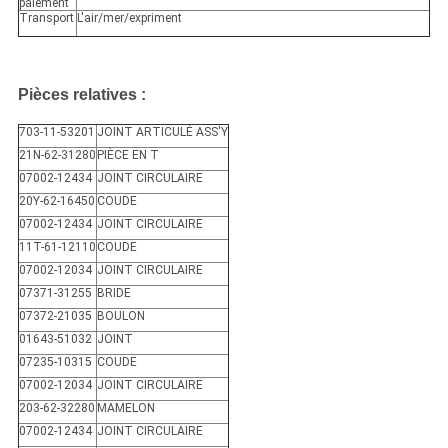
paiement
Transport
L'air/mer/expriment
Pièces relatives :
703-11-53201
JOINT ARTICULÉ ASS'Y
21N-62-31280
PIÈCE EN T
07002-12434
JOINT CIRCULAIRE
20Y-62-16450
COUDE
07002-12434
JOINT CIRCULAIRE
11T-61-12110
COUDE
07002-12034
JOINT CIRCULAIRE
07371-31255
BRIDE
07372-21035
BOULON
01643-51032
JOINT
07235-10315
COUDE
07002-12034
JOINT CIRCULAIRE
203-62-32280
MAMELON
07002-12434
JOINT CIRCULAIRE