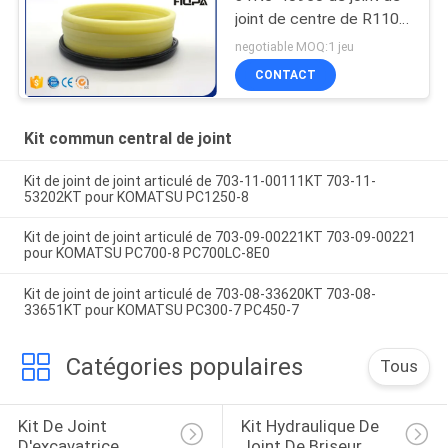
joint de centre de R110-
7 R140-7 R160-9 R215-
negotiable MOQ:1 jeu
7 R250-7 R260-9
CONTACT
Kit commun central de joint
Kit de joint de joint articulé de 703-11-00111KT 703-11-
53202KT pour KOMATSU PC1250-8
Kit de joint de joint articulé de 703-09-00221KT 703-09-00221
pour KOMATSU PC700-8 PC700LC-8E0
Kit de joint de joint articulé de 703-08-33620KT 703-08-
33651KT pour KOMATSU PC300-7 PC450-7
Catégories populaires
Tous
Kit De Joint 
Kit Hydraulique De 
D'excavatrice
Joint De Briseur