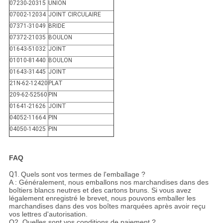
07230-20315
UNION
07002-12034
JOINT CIRCULAIRE
07371-31049
BRIDE
07372-21035
BOULON
01643-51032
JOINT
01010-81440
BOULON
01643-31445
JOINT
21N-62-12420
PLAT
209-62-52560
PIN
01641-21626
JOINT
04052-11664
PIN
04050-14025
PIN
FAQ
Q1.
Quels sont vos termes de l'emballage ?
A : Généralement, nous emballons nos marchandises dans des
boîtiers blancs neutres et des cartons bruns. Si vous avez
légalement enregistré le brevet, nous pouvons emballer les
marchandises dans des vos boîtes marquées après avoir reçu
vos lettres d'autorisation.
Q2. Quelles sont vos conditions de paiement ?