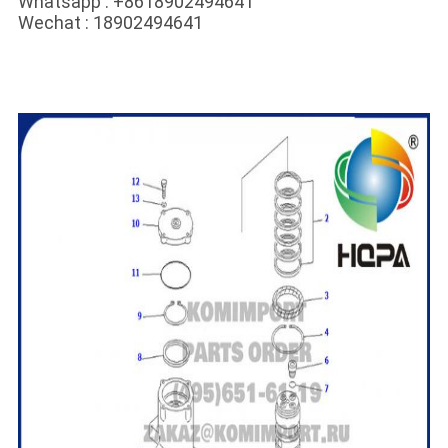
Whatsapp : +8618902494641
Wechat : 18902494641