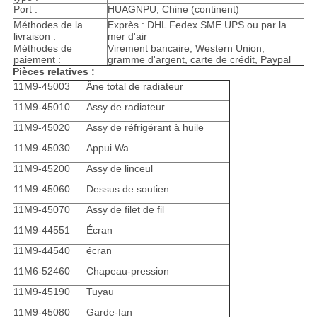
Port :
HUAGNPU, Chine (continent)
Méthodes de la
Exprès : DHL Fedex SME UPS ou par la
livraison :
mer d'air
Méthodes de
Virement bancaire, Western Union,
paiement :
gramme d'argent, carte de crédit, Paypal
Pièces relatives :
11M9-45003
Âne total de radiateur
11M9-45010
Assy de radiateur
11M9-45020
Assy de réfrigérant à huile
11M9-45030
Appui Wa
11M9-45200
Assy de linceul
11M9-45060
Dessus de soutien
11M9-45070
Assy de filet de fil
11M9-44551
Écran
11M9-44540
écran
11M6-52460
Chapeau-pression
11M9-45190
Tuyau
11M9-45080
Garde-fan