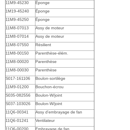
11M9-45230
Éponge
1M19-45240
Éponge
11M9-45250
Éponge
11M8-07013
Assy de moteur
11M8-07014
Assy de moteur
11M8-07550
Résilient
11M8-00150
Parenthèse-élém.
11M8-00020
Parenthèse
11M8-00030
Parenthèse
S017-161106
Boulon-sortilège
11M9-01200
Bouchon-écrou
S035-082556
Boulon-W/joint
S037-103026
Boulon-W/joint
11Q6-00341
Assy d'embrayage de fan
11Q6-01241
Ventilateur
11Q6-00200
Embrayage de fan