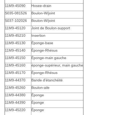
11M9-45090
Hosee-drain
S035-081526
Boulon-W/joint
S037-102026
Boulon-W/joint
11M9-45120
Joint de Boulon-support
11M9-45210
Insertion
11M9-45130
Éponge-base
11M9-45140
Éponge-Rhésus
11M9-45150
Éponge-main gauche
11M9-45160
éponge-supérieur, main gauche
11M9-45170
Éponge-Rhésus
11M9-44370
Bande d'étanchéité
11M9-45260
Boulon-aile
11M9-44380
Éponge
11M9-44390
Éponge
11M9-45220
Éponge