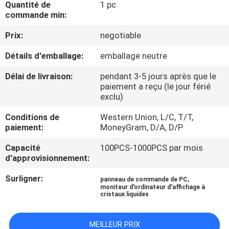
Quantité de
1 pc
commande min:
CONTRÔLE
Prix:
negotiable
DE
Détails d'emballage:
emballage neutre
QUALITÉ
Délai de livraison:
pendant 3-5 jours après que le
paiement a reçu (le jour férié
PLAN
exclu)
DU
Conditions de
Western Union, L/C, T/T,
SITE
paiement:
MoneyGram, D/A, D/P
Capacité
100PCS-1000PCS par mois
PRIVACY
d'approvisionnement:
POLICY
Surligner:
,
panneau de commande de PC
moniteur d'ordinateur d'affichage à
cristaux liquides
MEILLEUR PRIX