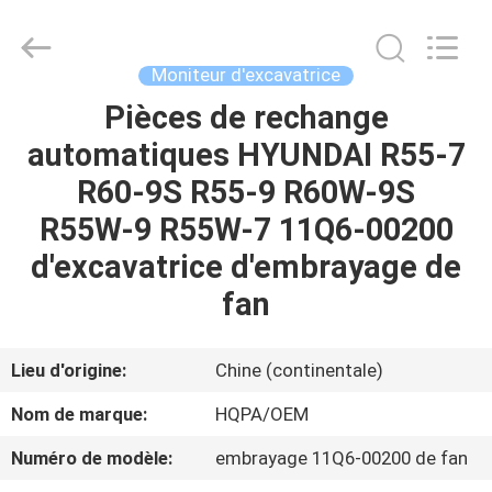
Silk
Road
Enterprise
Management
Services
Moniteur d'excavatrice
Co.,
Ltd..
All
Pièces de rechange
MAISON
Rights
Reserved.
automatiques HYUNDAI R55-7
PRODUITS
R60-9S R55-9 R60W-9S
R55W-9 R55W-7 11Q6-00200
AU
d'excavatrice d'embrayage de
SUJET
fan
DE
NOUS
Lieu d'origine:
Chine (continentale)
Nom de marque:
HQPA/OEM
VISITE
Numéro de modèle:
embrayage 11Q6-00200 de fan
D'USINE