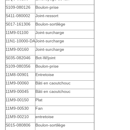
S109-080126
Boulon-prise
S411-080002
Joint-ressort
S017-161306
Boulon-sortilège
11M9-01100
Joint-surcharge
11N1-10000-DA
Joint-surcharge
11M9-00160
Joint-surcharge
S035-082046
Bot-W/joint
S109-080356
Boulon-prise
11M8-00901
Entretoise
11M9-00060
Bâti en caoutchouc
11M9-00045
Bâti en caoutchouc
11M9-00150
Plat
11M9-00530
Fan
11M9-00210
entretoise
S015-080806
Boulon-sortilège