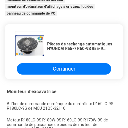
moniteur d'ordinateur d'affichage à cristaux liquides
panneau de commande de PC
Pièces de rechange automatiques
HYUNDAI R55-7 R60-9S R55-9
R60W-9S R55W-9 R55W-7 11Q6-
00200 d'excavatrice d'embrayage
de fan
Continuer
Moniteur d'excavatrice
Boîtier de commande numérique du contrôleur R160LC-9S
R180LC-9S de MCU 21Q5-32110
Moteur R180LC-9S R180W-9S R160LC-9S R170W-9S de
commande de puissance de pièces de moteur de