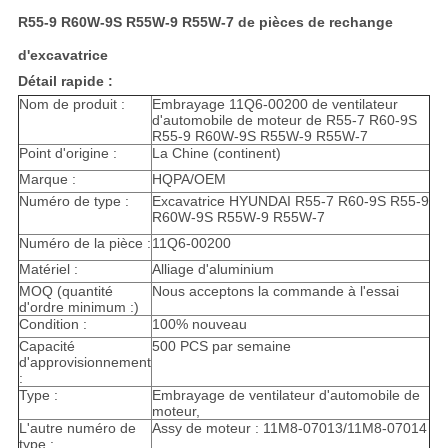
R55-9 R60W-9S R55W-9 R55W-7 de pièces de rechange
d'excavatrice
Détail rapide :
Nom de produit :
Embrayage 11Q6-00200 de ventilateur
d'automobile de moteur de R55-7 R60-9S
R55-9 R60W-9S R55W-9 R55W-7
Point d'origine :
La Chine (continent)
Marque :
HQPA/OEM
Numéro de type :
Excavatrice HYUNDAI R55-7 R60-9S R55-9
R60W-9S R55W-9 R55W-7
Numéro de la pièce :
11Q6-00200
Matériel :
Alliage d'aluminium
MOQ (quantité
Nous acceptons la commande à l'essai
d'ordre minimum :)
Condition :
100% nouveau
Capacité
500 PCS par semaine
d'approvisionnement
:
Type :
Embrayage de ventilateur d'automobile de
moteur,
L'autre numéro de
Assy de moteur : 11M8-07013/11M8-07014
type :