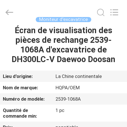
Silk
Road
Enterprise
Management
Services
Moniteur d'excavatrice
Co.,
Ltd..
All
Écran de visualisation des
MAISON
Rights
Reserved.
pièces de rechange 2539-
PRODUITS
1068A d'excavatrice de
DH300LC-V Daewoo Doosan
AU
SUJET
Lieu d'origine:
La Chine continentale
DE
Nom de marque:
HQPA/OEM
NOUS
Numéro de modèle:
2539-1068A
Quantité de
1 pc
VISITE
commande min:
D'USINE