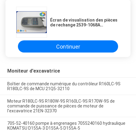
Écran de visualisation des pièces
de rechange 2539-1068A
d'excavatrice de DH300LC-V
Daewoo Doosan
Continuer
Moniteur d'excavatrice
Boîtier de commande numérique du contrôleur R160LC-9S
R180LC-9S de MCU 21Q5-32110
Moteur R180LC-9S R180W-9S R160LC-9S R170W-9S de
commande de puissance de pièces de moteur de
l'excavatrice 21EN-32370
705-52-40160 pompe à engrenages 7055240160 hydraulique
KOMATSU D155A-3 D155A-5 D155A-5