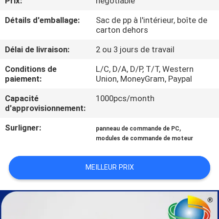
Prix:
negotiable
Détails d'emballage:
Sac de pp à l'intérieur, boîte de
CONTRÔLE
carton dehors
DE
Délai de livraison:
2 ou 3 jours de travail
QUALITÉ
Conditions de
L/C, D/A, D/P, T/T, Western
paiement:
Union, MoneyGram, Paypal
PLAN
Capacité
1000pcs/month
DU
d'approvisionnement:
SITE
Surligner:
,
panneau de commande de PC
modules de commande de moteur
PRIVACY
POLICY
MEILLEUR PRIX