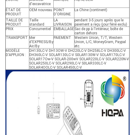
d'excavatrice
ÉTAT DE
OEM nouveau
POINT
La Chine (continent)
PRODUIT
D'ORIGINE
TAILLE DE
Taille
LA
pendant 3-5 jours après que le
PRODUIT
standard
LIVRAISON
paiement a reçu (jour férié exclu)
PRIX
Concurrentiel
EMBALLAGE
Sac de pp à l'intérieur, boîte de
carton dehors
TRANSPORT
Mer
PAIEMENT
Western Union, T/T, Western
d'EXPRESS/By
Union, L/C, MoneyGram, Paypal
Air/By
etc.
MODÈLE
DH130LC-V DH13OW-V DH220LC-V DH258LC-V DH300LC-V
D'APPLIION :
DH360LC-V SOLAR130LC-V S0LAR130W-V SOLAR170LC-V
SOLAR17Ow-V SOLAR-200wV SOLAR220LC-V SOLAR220N-V
SOLAR250LC-V SOLAR290LC-V S0LAR330LC-V
SOLAR4OOLC-V SOLAR450LC-V