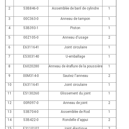
2
53B846-0
Assemblée de baril de cylindre
1
3
00C363-0
Anneau de tampon
1
4
53B393-1
Piston
1
5
00Z105-0
Anneau d'usage
2
6
E6311641
Joint circulaire
1
7
E5303140
U-emballage
1
8
E6020280
Anneau de éraflure de la poussière
1
9
00M314-0
Sautez l'anneau
2
10
E6311641
Joint circulaire
1
11
E5130260
Glissement du joint
1
12
00R097-0
Anneau de joint
2
13
53B704-0
Assemblée de Rod
1
14
53B422-0
Rondelle d'appui
2
15
E3110102
Joint élastique
2