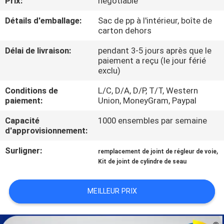
Prix:
negotiable
Détails d'emballage:
Sac de pp à l'intérieur, boîte de
CONTRÔLE
carton dehors
DE
Délai de livraison:
pendant 3-5 jours après que le
QUALITÉ
paiement a reçu (le jour férié
exclu)
PLAN
Conditions de
L/C, D/A, D/P, T/T, Western
paiement:
Union, MoneyGram, Paypal
DU
Capacité
1000 ensembles par semaine
SITE
d'approvisionnement:
Surligner:
,
remplacement de joint de régleur de voie
PRIVACY
Kit de joint de cylindre de seau
POLICY
MEILLEUR PRIX