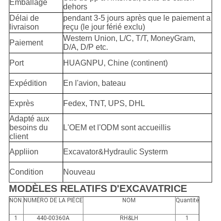
Emballage
dehors
Délai de
pendant 3-5 jours après que le paiement a
livraison
reçu (le jour férié exclu)
Western Union, L/C, T/T, MoneyGram,
Paiement
D/A, D/P etc.
Port
HUAGNPU, Chine (continent)
Expédition
En l'avion, bateau
Exprès
Fedex, TNT, UPS, DHL
Adapté aux
besoins du
L'OEM et l'ODM sont accueillis
client
Appliion
Excavator&Hydraulic Systerm
Condition
Nouveau
MODÈLES RELATIFS D'EXCAVATRICE
NON.
NUMÉRO DE LA PIÈCE
NOM
Quantité
1
440-00360A
RH&LH
1