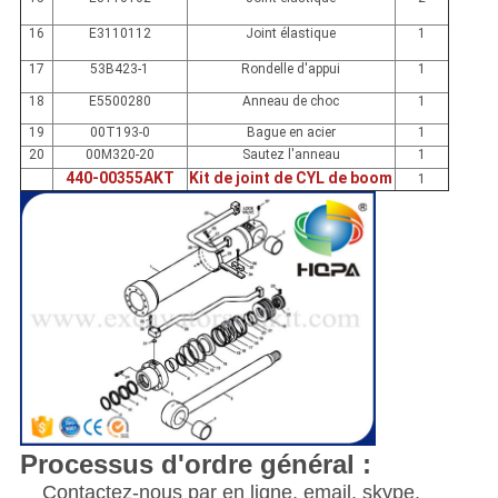
16
E3110112
Joint élastique
1
17
53B423-1
Rondelle d'appui
1
18
E5500280
Anneau de choc
1
19
00T193-0
Bague en acier
1
20
00M320-20
Sautez l'anneau
1
440-00355AKT
Kit de joint de CYL de boom
1
Processus d'ordre général :
Contactez-nous par en ligne, email, skype,