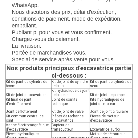
WhatsApp.
Nous discutons des prix, délai d'exécution,
conditions de paiement, mode de expédition,
emballant.
Publiant pi pour vous et vous confirment.
Chargez-vous du paiement.
La livraison.
Portée de marchandises vous.
Special de service après-vente pour vous.
Nos produits principaux d'excavatrice partie
ci-dessous :
Kit de joint de cylindre de
Kit de joint de cylindre
Kit de joint de cylindre de
boom
de bras
seau
Kit hydraulique de joint
Kit de joint d'excavatrice
de briseur
Kit de joint de pompe
Kit final de joint
Joint de comité
Kits hydrauliques de
d'entraînement
technique
joint de moteur
Joint de flottement
Kit de joint de valve
Joint de joint circulaire
Kit commun central de
Pièces de rechange
Pièces de moteur
joint
d'excavatrice
d'excavatrice
Vanne électromagnétique
Capteur de
d'excavatrice
transducteur
Excavatrice Turbo
Pièces hydrauliques
Moteur de démarreur