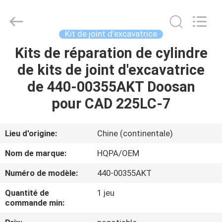
Silk
Road
Enterprise
Management
Services
Kit de joint d'excavatrice
Co.,
Ltd..
All
Kits de réparation de cylindre
MAISON
Rights
Reserved.
de kits de joint d'excavatrice
PRODUITS
de 440-00355AKT Doosan
pour CAD 225LC-7
AU
SUJET
Lieu d'origine:
Chine (continentale)
DE
Nom de marque:
HQPA/OEM
NOUS
Numéro de modèle:
440-00355AKT
Quantité de
1 jeu
VISITE
commande min:
D'USINE