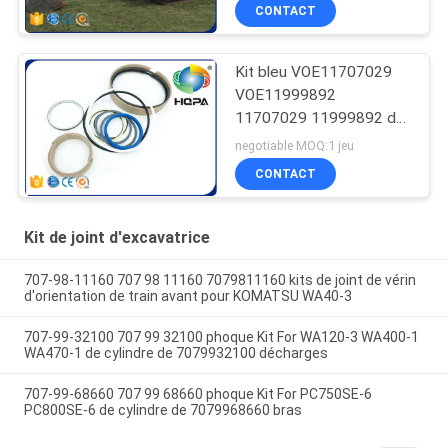
CONTACT
Kit bleu VOE11707029
VOE11999892
11707029 11999892 de
joint de cylindre
negotiable MOQ:1 jeu
d'inclinaison de kit de
CONTACT
joint d'excavatrice/seau
Kit de joint d'excavatrice
707-98-11160 707 98 11160 7079811160 kits de joint de vérin
d'orientation de train avant pour KOMATSU WA40-3
707-99-32100 707 99 32100 phoque Kit For WA120-3 WA400-1
WA470-1 de cylindre de 7079932100 décharges
707-99-68660 707 99 68660 phoque Kit For PC750SE-6
PC800SE-6 de cylindre de 7079968660 bras