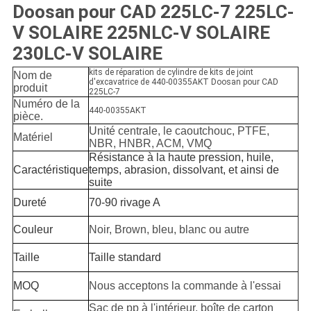
Doosan pour CAD 225LC-7 225LC-
V SOLAIRE 225NLC-V SOLAIRE
230LC-V SOLAIRE
kits de réparation de cylindre de kits de joint
Nom de
d'excavatrice de 440-00355AKT Doosan pour CAD
produit
225LC-7
Numéro de la
440-00355AKT
pièce.
Unité centrale, le caoutchouc, PTFE,
Matériel
NBR, HNBR, ACM, VMQ
Résistance à la haute pression, huile,
Caractéristique
temps, abrasion, dissolvant, et ainsi de
suite
Dureté
70-90 rivage A
Couleur
Noir, Brown, bleu, blanc ou autre
Taille
Taille standard
MOQ
Nous acceptons la commande à l'essai
Sac de pp à l'intérieur, boîte de carton