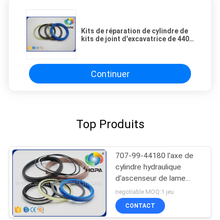
Kits de réparation de cylindre de
kits de joint d'excavatrice de 440-
00355AKT Doosan pour CAD
225LC-7
Continuer
Top Produits
707-99-44180 l'axe de
cylindre hydraulique
d'ascenseur de lame
scelle l'excavatrice de
negotiable MOQ:1 jeu
D155AX-3 D155AX-5
CONTACT