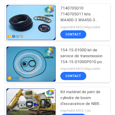
7140705010
7140705011 kits
WA400-3 WA450-3
WA470-3 de joint de
negotiable MOQ:Négociable
7140705012
CONTACT
excavatrices
154-15-01000 kit de
service de transmission
154-15-01000P010 pour
Shantui SD23
negotiable MOQ:Négociable
CONTACT
Kit matériel de joint de
cylindre de boom
d'excavatrice de NBR
HNBR pour PC100
negotiable MOQ:1 jeu