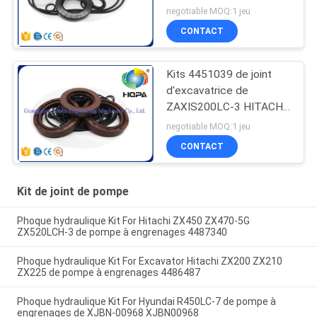
pompe principale de
negotiable MOQ:1 jeu
PSV-2-55T, survivant à la
CONTACT
résistance
Kits 4451039 de joint
d'excavatrice de
ZAXIS200LC-3 HITACHI
pour la pompe de la
negotiable MOQ:1 jeu
canalisation HPV118
CONTACT
Kit de joint de pompe
Phoque hydraulique Kit For Hitachi ZX450 ZX470-5G
ZX520LCH-3 de pompe à engrenages 4487340
Phoque hydraulique Kit For Excavator Hitachi ZX200 ZX210
ZX225 de pompe à engrenages 4486487
Phoque hydraulique Kit For Hyundai R450LC-7 de pompe à
engrenages de XJBN-00968 XJBN00968