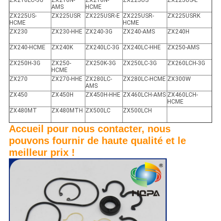
ZX210LC-3G
ZX210N-
ZX210N-
ZX225US
ZX225US-E
AMS
HCME
ZX225US-
ZX225USR
ZX225USR-E
ZX225USR-
ZX225USRK
HCME
HCME
ZX230
ZX230-HHE
ZX240-3G
ZX240-AMS
ZX240H
ZX240-HCME
ZX240K
ZX240LC-3G
ZX240LC-HHE
ZX250-AMS
ZX250H-3G
ZX250-
ZX250K-3G
ZX250LC-3G
ZX260LCH-3G
HCME
ZX270
ZX270-HHE
ZX280LC-
ZX280LC-HCME
ZX300W
AMS
ZX450
ZX450H
ZX450H-HHE
ZX460LCH-AMS
ZX460LCH-
HCME
ZX480MT
ZX480MTH
ZX500LC
ZX500LCH
Accueil pour nous contacter, nous
pouvons fournir de haute qualité et le
meilleur prix !