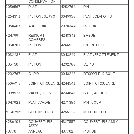
CONSERVATION
3050567
PLAT
4252764
PIN
4264312
PISTON ; SERVO
3049956
PLAT ; CLAPOTIS
3058406
ARRÊTOIR
2028344
ROTOR
4247991
RESSORT ;
4248342
BAGUE
COMPRES.
8050709
PISTON
4266511
ENTRETOISE
3032432
PLAT
3043240
PLAT ; FROTTEMENT
3051501
PISTON
4232766
CLIP D
4232767
CLIP D
3043242
RESSORT ; DISQUE
4506415
JOINT CIRCULAIRE
4244542
JOINT CIRCULAIRE
9099928
VALVE ; FREIN
4234840
BRG. ; AIGUILLE
3047922
PLAT ; VALVE
4271350
PIN ; COUP
M341232
BOULON ; PRISE
4255115
MOTEUR ; HUILE
4286403
COUVERTURE
4327557
COUVERTURE ASS'Y
ASS'Y
407701
ANNEAU
407702
PISTON