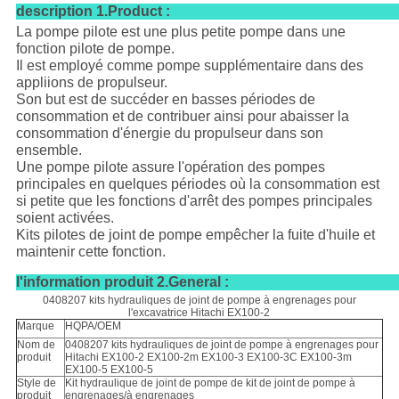
description 1.Product :
La pompe pilote est une plus petite pompe dans une
fonction pilote de pompe.
Il est employé comme pompe supplémentaire dans des
appliions de propulseur.
Son but est de succéder en basses périodes de
consommation et de contribuer ainsi pour abaisser la
consommation d'énergie du propulseur dans son
ensemble.
Une pompe pilote assure l'opération des pompes
principales en quelques périodes où la consommation est
si petite que les fonctions d'arrêt des pompes principales
soient activées.
Kits pilotes de joint de pompe empêcher la fuite d'huile et
maintenir cette fonction.
l'information produit 2.General :
0408207 kits hydrauliques de joint de pompe à engrenages pour
l'excavatrice Hitachi EX100-2
Marque
HQPA/OEM
Nom de
0408207 kits hydrauliques de joint de pompe à engrenages pour
produit
Hitachi EX100-2 EX100-2m EX100-3 EX100-3C EX100-3m
EX100-5 EX100-5
Style de
Kit hydraulique de joint de pompe de kit de joint de pompe à
produit
engrenages/à engrenages