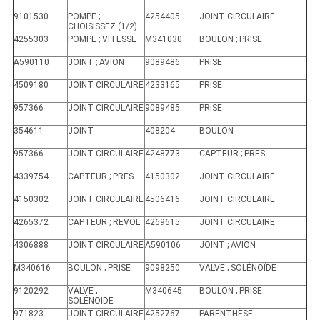
9101530
POMPE ;
4254405
JOINT CIRCULAIRE
CHOISISSEZ (1/2)
4255303
POMPE ; VITESSE
M341030
BOULON ; PRISE
A590110
JOINT ; AVION
9089486
PRISE
4509180
JOINT CIRCULAIRE
4233165
PRISE
957366
JOINT CIRCULAIRE
9089485
PRISE
354611
JOINT
408204
BOULON
957366
JOINT CIRCULAIRE
4248773
CAPTEUR ; PRES.
4339754
CAPTEUR ; PRES.
4150302
JOINT CIRCULAIRE
4150302
JOINT CIRCULAIRE
4506416
JOINT CIRCULAIRE
4265372
CAPTEUR ; REVOL.
4269615
JOINT CIRCULAIRE
4306888
JOINT CIRCULAIRE
A590106
JOINT ; AVION
M340616
BOULON ; PRISE
9098250
VALVE ; SOLÉNOÏDE
9120292
VALVE ;
M340645
BOULON ; PRISE
SOLÉNOÏDE
971823
JOINT CIRCULAIRE
4252767
PARENTHÈSE