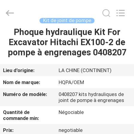
Silk
Road
Enterprise
Management
Services
Kit de joint de pompe
Co.,
Ltd..
All
Phoque hydraulique Kit For
MAISON
Rights
Reserved.
Excavator Hitachi EX100-2 de
PRODUITS
pompe à engrenages 0408207
AU
Lieu d'origine:
LA CHINE (CONTINENT)
SUJET
Nom de marque:
HQPA/OEM
DE
Numéro de modèle:
0408207 kits hydrauliques de
NOUS
joint de pompe à engrenages
Quantité de
Négociable
VISITE
commande min:
D'USINE
Prix:
negotiable