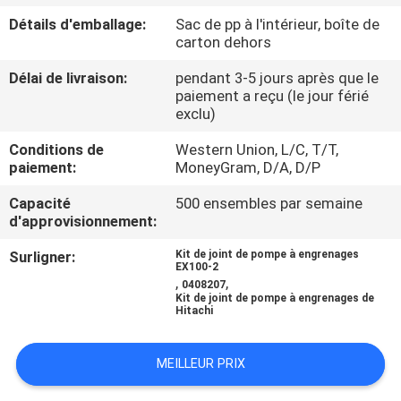
Détails d'emballage:
Sac de pp à l'intérieur, boîte de
CONTRÔLE
carton dehors
DE
Délai de livraison:
pendant 3-5 jours après que le
paiement a reçu (le jour férié
QUALITÉ
exclu)
Conditions de
Western Union, L/C, T/T,
PLAN
paiement:
MoneyGram, D/A, D/P
DU
Capacité
500 ensembles par semaine
SITE
d'approvisionnement:
Surligner:
Kit de joint de pompe à engrenages
EX100-2
PRIVACY
,
,
0408207
Kit de joint de pompe à engrenages de
POLICY
Hitachi
MEILLEUR PRIX