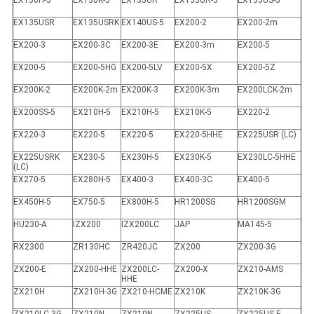
EX130H-5
EX130K-5
EX135UR
EX135UR-5
EX135US-5
EX135USR
EX135USRK
EX140US-5
EX200-2
EX200-2m
EX200-3
EX200-3C
EX200-3E
EX200-3m
EX200-5
EX200-5
EX200-5HG
EX200-5LV
EX200-5X
EX200-5Z
EX200K-2
EX200K-2m
EX200K-3
EX200K-3m
EX200LCK-2m
EX200SS-5
EX210H-5
EX210H-5
EX210K-5
EX220-2
EX220-3
EX220-5
EX220-5
EX220-5HHE
EX225USR (LC)
EX225USRK
EX230-5
EX230H-5
EX230K-5
EX230LC-5HHE
(LC)
EX270-5
EX280H-5
EX400-3
EX400-3C
EX400-5
EX450H-5
EX750-5
EX800H-5
HR1200SG
HR1200SGM
HU230-A
IZX200
IZX200LC
JAP
MA145-5
RX2300
ZR130HC
ZR420JC
ZX200
ZX200-3G
ZX200-E
ZX200-HHE
ZX200LC-
ZX200-X
ZX210-AMS
HHE
ZX210H
ZX210H-3G
ZX210-HCME
ZX210K
ZX210K-3G