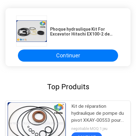
Phoque hydraulique Kit For
Excavator Hitachi EX100-2 de
pompe à engrenages 0408207
Continuer
Top Produits
Kit de réparation
hydraulique de pompe du
pivot XKAY-00553 pour
l'excavatrice Hyundai
negotiable MOQ:1 jeu
R225-7 R210LC-7