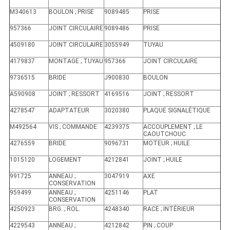
M340613
BOULON ; PRISE
9089485
PRISE
957366
JOINT CIRCULAIRE
9089486
PRISE
4509180
JOINT CIRCULAIRE
3055949
TUYAU
4179837
MONTAGE ; TUYAU
957366
JOINT CIRCULAIRE
9736515
BRIDE
J900830
BOULON
A590908
JOINT ; RESSORT
4169516
JOINT ; RESSORT
4278547
ADAPTATEUR
3020380
PLAQUE SIGNALÉTIQUE
M492564
VIS ; COMMANDE
4239375
ACCOUPLEMENT ; LE
CAOUTCHOUC
4276559
BRIDE
9096731
MOTEUR ; HUILE
1015120
LOGEMENT
4212841
JOINT ; HUILE
991725
ANNEAU ;
3047919
AXE
CONSERVATION
959499
ANNEAU ;
4251146
PLAT
CONSERVATION
4250923
BRG. ; ROL.
4248340
RACE ; INTÉRIEUR
4229543
ANNEAU ;
4212842
PIN ; COUP