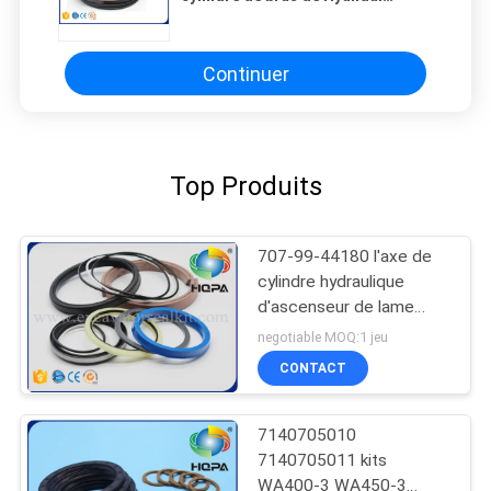
R210LC R210/220LC R215LC
R210NLC R200W R210 R220LC
d'excavatrice
Continuer
Top Produits
707-99-44180 l'axe de
cylindre hydraulique
d'ascenseur de lame
scelle l'excavatrice de
negotiable MOQ:1 jeu
D155AX-3 D155AX-5
CONTACT
7140705010
7140705011 kits
WA400-3 WA450-3