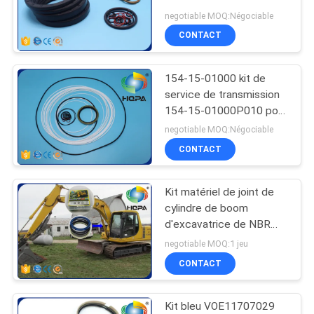
WA470-3 de joint de
negotiable MOQ:Négociable
7140705012
CONTACT
excavatrices
154-15-01000 kit de
service de transmission
154-15-01000P010 pour
Shantui SD23
negotiable MOQ:Négociable
CONTACT
Kit matériel de joint de
cylindre de boom
d'excavatrice de NBR
HNBR pour PC100
negotiable MOQ:1 jeu
CONTACT
Kit bleu VOE11707029