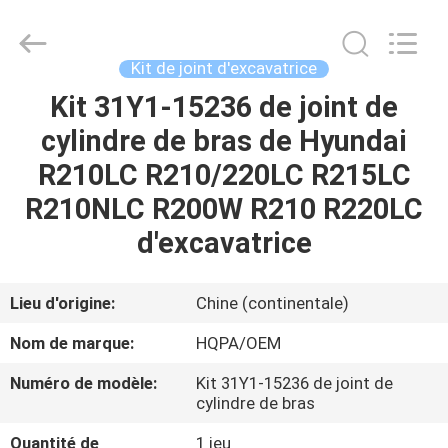
Silk
Road
Enterprise
Management
Services
Kit de joint d'excavatrice
Co.,
Ltd..
All
Kit 31Y1-15236 de joint de
MAISON
Rights
Reserved.
cylindre de bras de Hyundai
PRODUITS
R210LC R210/220LC R215LC
R210NLC R200W R210 R220LC
AU
d'excavatrice
SUJET
DE
Lieu d'origine:
Chine (continentale)
NOUS
Nom de marque:
HQPA/OEM
Numéro de modèle:
Kit 31Y1-15236 de joint de
VISITE
cylindre de bras
D'USINE
Quantité de
1 jeu