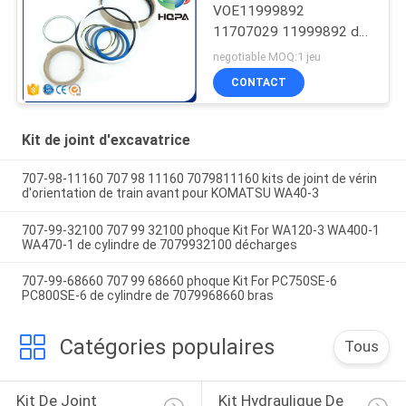
VOE11999892
11707029 11999892 de
joint de cylindre
negotiable MOQ:1 jeu
d'inclinaison de kit de
CONTACT
joint d'excavatrice/seau
Kit de joint d'excavatrice
707-98-11160 707 98 11160 7079811160 kits de joint de vérin
d'orientation de train avant pour KOMATSU WA40-3
707-99-32100 707 99 32100 phoque Kit For WA120-3 WA400-1
WA470-1 de cylindre de 7079932100 décharges
707-99-68660 707 99 68660 phoque Kit For PC750SE-6
PC800SE-6 de cylindre de 7079968660 bras
Catégories populaires
Tous
Kit De Joint 
Kit Hydraulique De 