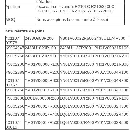
détaillée
Appliion
Excavatrice Hyundai R210LC R210/220LC
R215LC R210NLC R200W R210 R220LC
MOQ
Nous acceptons la commande à l'essai
Kits relatifs de joint :
401107-
2438U953R200
YB01V00022R500
2438U1174R300
00578
K9004947
2438U1029R100
2438U1137R300
PH01V00021R100
K9009768
2438U1029R200
YN01V00105R200
PH01V00021R200
K9002290
YM01V00008R100
YN01V00105R300
PH01V00021R300
K9002289
YM01V00008R200
YN01V00105R500
PY01V00034R100
401107-
YM01V00008R300
YN01V00175R600
PY01V00034R200
00757
K9006258
YM01V00017R100
YN01V00175R700
PY01V00034R300
K9001008
LQ01V00030R200
LQ01V00007R100
PH01V00012R100
K9005266
YM01V00017R300
LQ01V00007R200
PY01V00032R300
K9001901
YM01V00017R400
LQ01V00007R300
PY01V00032R400
401107-
YM01V00017R500
LQ01V00007R400
PY01V00032R500
00615