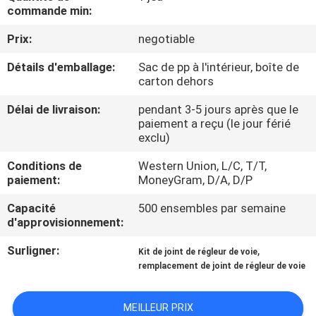
commande min:
CONTRÔLE
Prix:
negotiable
DE
Détails d'emballage:
Sac de pp à l'intérieur, boîte de
QUALITÉ
carton dehors
Délai de livraison:
pendant 3-5 jours après que le
PLAN
paiement a reçu (le jour férié
exclu)
DU
Conditions de
Western Union, L/C, T/T,
SITE
paiement:
MoneyGram, D/A, D/P
Capacité
500 ensembles par semaine
PRIVACY
d'approvisionnement:
POLICY
Surligner:
,
Kit de joint de régleur de voie
remplacement de joint de régleur de voie
MEILLEUR PRIX