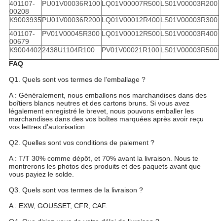
401107-
PU01V00036R100
LQ01V00007R500
LS01V00003R200
00208
K9003935
PU01V00036R200
LQ01V00012R400
LS01V00003R300
401107-
PV01V00045R300
LQ01V00012R500
LS01V00003R400
00679
K9004402
2438U1104R100
PV01V00021R100
LS01V00003R500
FAQ
Q1. Quels sont vos termes de l'emballage ?
A : Généralement, nous emballons nos marchandises dans des
boîtiers blancs neutres et des cartons bruns. Si vous avez
légalement enregistré le brevet, nous pouvons emballer les
marchandises dans des vos boîtes marquées après avoir reçu
vos lettres d'autorisation.
Q2. Quelles sont vos conditions de paiement ?
A : T/T 30% comme dépôt, et 70% avant la livraison. Nous te
montrerons les photos des produits et des paquets avant que
vous payiez le solde.
Q3. Quels sont vos termes de la livraison ?
A : EXW, GOUSSET, CFR, CAF.