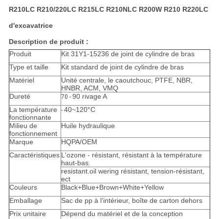
R210LC R210/220LC R215LC R210NLC R200W R210 R220LC
d'excavatrice
Description de produit :
Produit
Kit 31Y1-15236 de joint de cylindre de bras
Type et taille
Kit standard de joint de cylindre de bras
Matériel
Unité centrale, le caoutchouc, PTFE, NBR,
HNBR, ACM, VMQ
Dureté
90 rivage A
70 -
La température
40~120°C
-
fonctionnante
Milieu de
Huile hydraulique
fonctionnement
Marque
HQPA/OEM
Caractéristiques
L'ozone - résistant, résistant à la température
haut-bas.
resistant.oil wering résistant, tension-résistant,
ect
Couleurs
Black+Blue+Brown+White+Yellow
Emballage
Sac de pp à l'intérieur, boîte de carton dehors
Prix unitaire
Dépend du matériel et de la conception