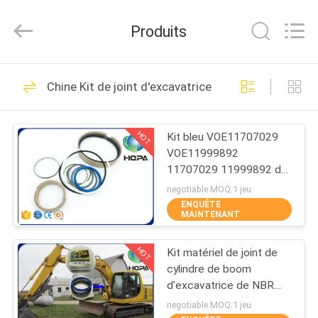
Silk
Road
Enterprise
Produits
Management
Services
Co.,
Ltd..
All
MAISON
445
Rights
Chine Kit de joint d'excavatrice
Reserved.
Kit de joint
PRODUITS
d'excavatrice
HOT
Kit bleu VOE11707029
VOE11999892
AU
11707029 11999892 de
SUJET
joint de cylindre
negotiable MOQ:1 jeu
d'inclinaison de kit de
ENQUÊTE
DE
MAINTENANT
joint d'excavatrice/seau
48
NOUS
Kit hydraulique de
HOT
Kit matériel de joint de
cylindre de boom
VISITE
joint de briseur
d'excavatrice de NBR
HNBR pour PC100
D'USINE
negotiable MOQ:1 jeu