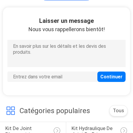
Vanne
Laisser un message
électromagnétique
Nous vous rappellerons bientôt!
d'excavatrice
45
Capteur de
transducteur
Catégories populaires
Tous
9
Kit De Joint 
Kit Hydraulique De 