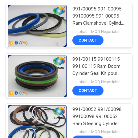
991/00095 991-00095
65
99100095 991 00095
Ram Clamshovel Cylinder
Kit de joint de valve
Seal Kit pour JCB 2CX
negotiable MOQ:Négociable
CONTACT
991/00115 99100115
991 00115 Ram Boom
Cylinder Seal Kit pour
61
JCB 3CX
negotiable MOQ:Négociable
Kit commun central
CONTACT
de joint
991/00052 991/00098
99100098 99100052
Ram Steering Cylinder
Seal Kit pour JCB 406
negotiable MOQ:Négociable