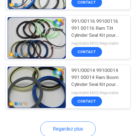
CONTACT
73
pièces détachées
991/00116 99100116
excavatrice
991 00116 Ram Tilt
Cylinder Seal Kit pour
JCB 520
negotiable MOQ:Négociable
CONTACT
202
991/00014 99100014
991 00014 Ram Boom
pièces de moteur
Cylinder Seal Kit pour
JCB 3C-2WD
d'excavatrice
negotiable MOQ:Négociable
CONTACT
Regardez plus
37