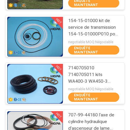
ENQUÊTE
MAINTENANT
CONTRÔLE
HOT
154-15-01000 kit de
DE
89
service de transmission
QUALITÉ
154-15-01000P010 pour
Kits de joint de
Shantui SD23
negotiable MOQ:Négociable
chargeur
ENQUÊTE
PLAN
MAINTENANT
DU
HOT
7140705010
SITE
7140705011 kits
WA400-3 WA450-3
117
WA470-3 de joint de
PRIVACY
negotiable MOQ:Négociable
7140705012
ENQUÊTE
Kit de joint de
POLICY
MAINTENANT
excavatrices
pompe
HOT
707-99-44180 l'axe de
cylindre hydraulique
d'ascenseur de lame