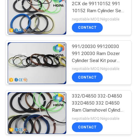
2CX de 99110152 991
10152 Ram Cylinder Seal
74
Kit For
negotiable MOQ:Négociable
CONTACT
Joint d'huile TC
991/20030 99120030
991 20030 Ram Dozer
Cylinder Seal Kit pour
JCB JS200
negotiable MOQ:Négociable
CONTACT
141
332/D4850 332-D4850
Joint de flottement
332D4850 332 D4850
Ram Clamshovel Cylinder
Seal Kit pour JCB 1CX
negotiable MOQ:Négociable
CONTACT