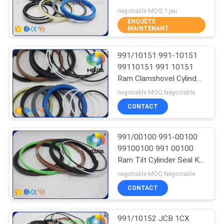
scelle l'excavatrice de
negotiable MOQ:1 jeu
D155AX-3 D155AX-5
ENQUÊTE
MAINTENANT
62
Kit final de joint
991/10151 991-10151
99110151 991 10151
d'entraînement
Ram Clamshovel Cylinder
Seal Kit pour JCB 2CX
negotiable MOQ:Négociable
CONTACT
991/00100 991-00100
98
99100100 991 00100
Kits hydrauliques de
Ram Tilt Cylinder Seal Kit
pour JCB 1CX
negotiable MOQ:Négociable
joint de moteur
CONTACT
991/10152 JCB 1CX