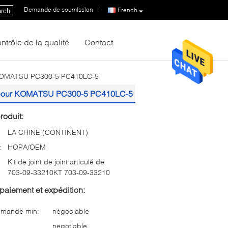
Demande de soumission
|
French
rch
ntrôle de la qualité
Contact
ur KOMATSU PC300-5 PC410LC-5
210 pour KOMATSU PC300-5 PC410LC-5
roduit:
LA CHINE (CONTINENT)
:
HQPA/OEM
Kit de joint de joint articulé de
703-09-33210KT 703-09-33210
paiement et expédition:
mmande min:
négociable
negotiable