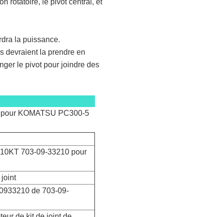
n rotatoire, le pivot central, et
erdra la puissance.
s devraient la prendre en
anger le pivot pour joindre des
3210 pour KOMATSU PC300-5
33210KT 703-09-33210 pour
 joint
30933210 de 703-09-
teur de kit de joint de