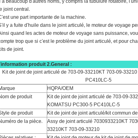
Il a beaucoup d'autres noms, y compris la tubulure rotatoire, l'unio
le joint central.
C'est une part importante de la machine.
S'il y a fuite d'huile dans le joint articulé, le moteur de voyage p
Ainsi quand les actes de moteur de voyage sans puissance, vou
compte trop que si c'est le problème du joint articulé, et pour ch
its de joint.
l'information produit 2.General :
Kit de joint de joint articulé de 703-09-33210KT 703-09-3
PC410LC-5
Marque
HQPA/OEM
Nom de produit
Kit de joint de joint articulé de 703-09-
KOMATSU PC300-5 PC410LC-5
Style de produit
Kit de joint de joint articulé/kit commun de
Numéro de la pièce.
Assy de joint articulé 7030933210KT 70
33210KT 703-09-33210
Pièces relatives :
Kit de joint de moteur de kit de joint de mo