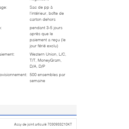
age:
Sac de pp à
l'intérieur, boîte de
carton dehors
n:
pendant 3-5 jours
après que le
paiement a reçu (le
jour férié exclu)
aiement:
Western Union, L/C,
T/T, MoneyGram,
D/A, D/P
ovisionnement:
500 ensembles par
semaine
Assy de joint articulé 7030933210KT