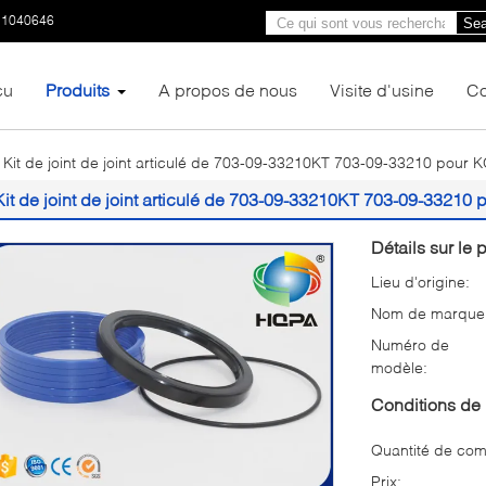
11040646
Sea
çu
Produits
A propos de nous
Visite d'usine
Co
Kit de joint de joint articulé de 703-09-33210KT 703-09-33210 po
Kit de joint de joint articulé de 703-09-33210KT 703-09-33
Détails sur le p
Lieu d'origine:
Nom de marque
Numéro de
modèle:
Conditions de 
Quantité de co
Prix: