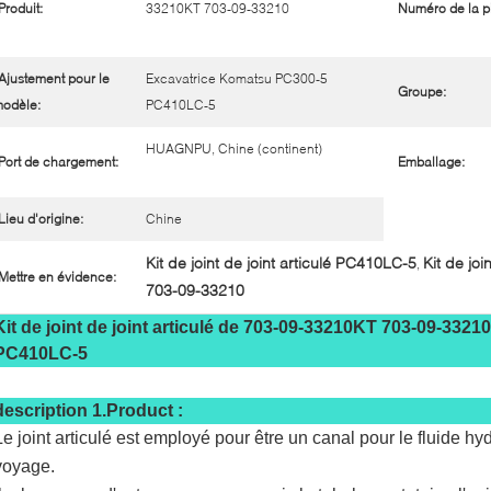
Produit:
33210KT 703-09-33210
Numéro de la p
Ajustement pour le
Excavatrice Komatsu PC300-5
Groupe:
odèle:
PC410LC-5
HUAGNPU, Chine (continent)
Port de chargement:
Emballage:
Lieu d'origine:
Chine
Kit de joint de joint articulé PC410LC-5
Kit de jo
,
Mettre en évidence:
703-09-33210
Kit de joint de joint articulé de 703-09-33210KT 703-09-3
PC410LC-5
description 1.Product :
Le joint articulé est employé pour être un canal pour le fluide h
voyage.