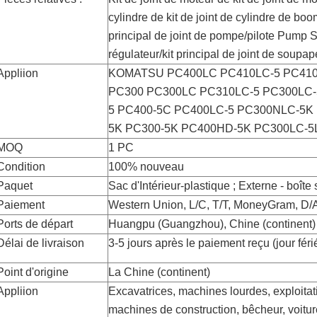
cylindre de kit de joint de cylindre de boo
principal de joint de pompe/pilote Pump Se
régulateur/kit principal de joint de sou
Appliion
KOMATSU PC400LC PC410LC-5 PC410-
PC300 PC300LC PC310LC-5 PC300LC-
5 PC400-5C PC400LC-5 PC300NLC-5K
5K PC300-5K PC400HD-5K PC300LC-5
MOQ
1 PC
Condition
100% nouveau
Paquet
Sac d'Intérieur-plastique ; Externe - boîte
Paiement
Western Union, L/C, T/T, MoneyGram, D/A
Ports de départ
Huangpu (Guangzhou), Chine (continent)
Délai de livraison
3-5 jours après le paiement reçu (jour féri
Point d'origine
La Chine (continent)
Appliion
Excavatrices, machines lourdes, exploitat
machines de construction, bêcheur, voitur