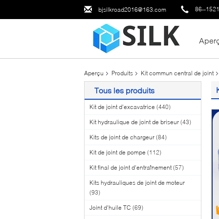
86--152
bjsilkroad2016@163.com
Aper
Aperçu
Produits
Kit commun central de joint
Tous les produits
Kit de joint d'excavatrice
(440)
Kit hydraulique de joint de briseur
(43)
Kits de joint de chargeur
(84)
Kit de joint de pompe
(112)
Kit final de joint d'entraînement
(57)
Kits hydrauliques de joint de moteur
(93)
Joint d'huile TC
(69)