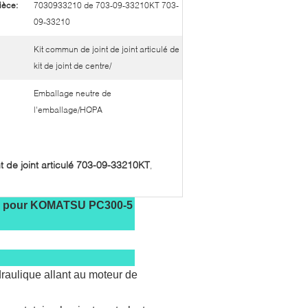
ièce:
7030933210 de 703-09-33210KT 703-
09-33210
Kit commun de joint de joint articulé de
kit de joint de centre/
Emballage neutre de
l'emballage/HQPA
int de joint articulé 703-09-33210KT
,
3210 pour KOMATSU PC300-5
ydraulique allant au moteur de