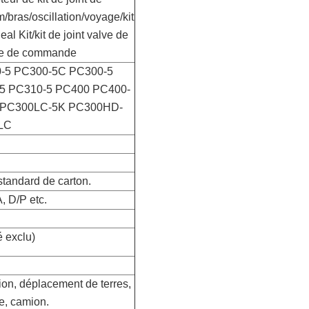
m/bras/oscillation/voyage/kit
al Kit/kit de joint valve de
pape de commande
5 PC300-5C PC300-5
5 PC310-5 PC400 PC400-
 PC300LC-5K PC300HD-
LC
 standard de carton.
, D/P etc.
é exclu)
ion, déplacement de terres,
e, camion.