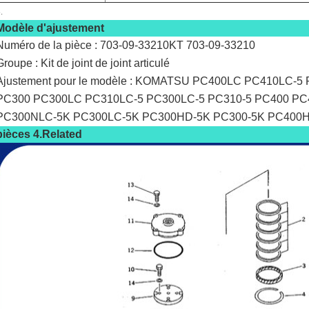
.
Modèle d'ajustement
Numéro de la pièce : 703-09-33210KT 703-09-33210
Groupe : Kit de joint de joint articulé
Ajustement pour le modèle : KOMATSU PC400LC PC410LC-5
PC300 PC300LC PC310LC-5 PC300LC-5 PC310-5 PC400 PC
PC300NLC-5K PC300LC-5K PC300HD-5K PC300-5K PC400
pièces 4.Related