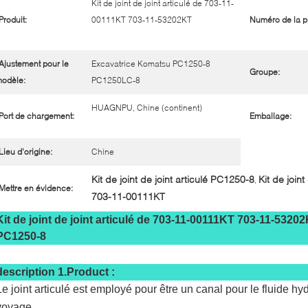
Kit de joint de joint articulé de 703-11-
Produit:
00111KT 703-11-53202KT
Numéro de la p
Ajustement pour le
Excavatrice Komatsu PC1250-8
Groupe:
odèle:
PC1250LC-8
HUAGNPU, Chine (continent)
Port de chargement:
Emballage:
Lieu d'origine:
Chine
Kit de joint de joint articulé PC1250-8
Kit de join
,
Mettre en évidence:
703-11-00111KT
Kit de joint de joint articulé de 703-11-00111KT 703-11-5
PC1250-8
description 1.Product :
Le joint articulé est employé pour être un canal pour le fluide h
voyage.