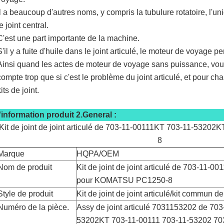
Il a beaucoup d'autres noms, y compris la tubulure rotatoire, l'unio
le joint central.
C'est une part importante de la machine.
S'il y a fuite d'huile dans le joint articulé, le moteur de voyage p
Ainsi quand les actes de moteur de voyage sans puissance, vou
compte trop que si c'est le problème du joint articulé, et pour ch
its de joint.
l'information produit 2.General :
Kit de joint de joint articulé de 703-11-00111KT 703-11-53
8
Marque
HQPA/OEM
Nom de produit
Kit de joint de joint articulé de 703-11
pour KOMATSU PC1250-8
Style de produit
Kit de joint de joint articulé/kit commun de
Numéro de la pièce.
Assy de joint articulé 7031153202 de 70
53202KT 703-11-00111 703-11-53202 7