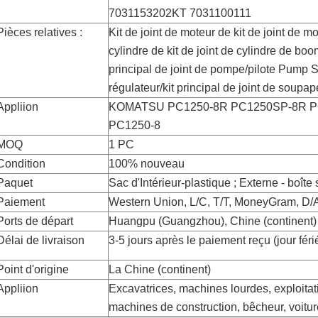
7031153202KT 7031100111
Pièces relatives :
Kit de joint de moteur de kit de joint de mo
cylindre de kit de joint de cylindre de boo
principal de joint de pompe/pilote Pump Se
régulateur/kit principal de joint de sou
Appliion
KOMATSU PC1250-8R PC1250SP-8R P
PC1250-8
MOQ
1 PC
Condition
100% nouveau
Paquet
Sac d'Intérieur-plastique ; Externe - boîte
Paiement
Western Union, L/C, T/T, MoneyGram, D/A
Ports de départ
Huangpu (Guangzhou), Chine (continent)
Délai de livraison
3-5 jours après le paiement reçu (jour féri
Point d'origine
La Chine (continent)
Appliion
Excavatrices, machines lourdes, exploitat
machines de construction, bêcheur, voitur