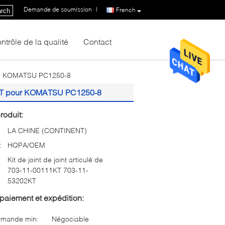
Demande de soumission
|
French
rch
ntrôle de la qualité
Contact
pour KOMATSU PC1250-8
202KT pour KOMATSU PC1250-8
roduit:
LA CHINE (CONTINENT)
:
HQPA/OEM
Kit de joint de joint articulé de
703-11-00111KT 703-11-
53202KT
paiement et expédition:
mmande min:
Négociable