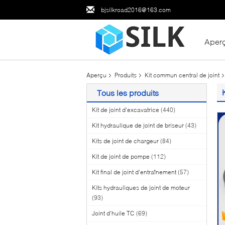
bjsilkroad2016@163.com
Aper
Aperçu
Produits
Kit commun central de joint
Tous les produits
Kit de joint d'excavatrice
(440)
Kit hydraulique de joint de briseur
(43)
Kits de joint de chargeur
(84)
Kit de joint de pompe
(112)
Kit final de joint d'entraînement
(57)
Kits hydrauliques de joint de moteur
(93)
Joint d'huile TC
(69)