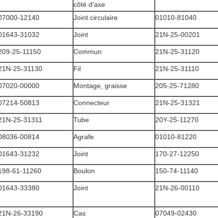
côté d'axe
07000-12140
Joint circulaire
01010-81040
01643-31032
Joint
21N-25-00201
209-25-11150
Commun
21N-25-31120
21N-25-31130
Fil
21N-25-31110
07020-00000
Montage, graisse
205-25-71280
07214-50813
Connecteur
21N-25-31321
21N-25-31311
Tube
20Y-25-11270
08036-00814
Agrafe
01010-81220
01643-31232
Joint
170-27-12250
198-61-11260
Boulon
150-74-11140
01643-33380
Joint
21N-26-00110
21N-26-33190
Cas
07049-02430