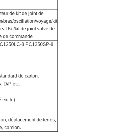
teur de kit de joint de
m/bras/oscillation/voyage/kit
al Kit/kit de joint valve de
pape de commande
C1250LC-8 PC1250SP-8
 standard de carton.
, D/P etc.
é exclu)
ion, déplacement de terres,
e, camion.