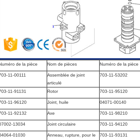
Numéro de la pièce
Nom de pièces
Numéro de la pièce
703-11-00111
Assemblée de joint
703-11-53202
articulé
703-11-91131
Rotor
703-11-95120
703-11-96120
Joint, huile
04071-00140
703-11-92132
Axe
703-11-98210
07002-13034
Joint circulaire
703-11-94120
04064-01030
Anneau, rupture, pour le
703-11-93131