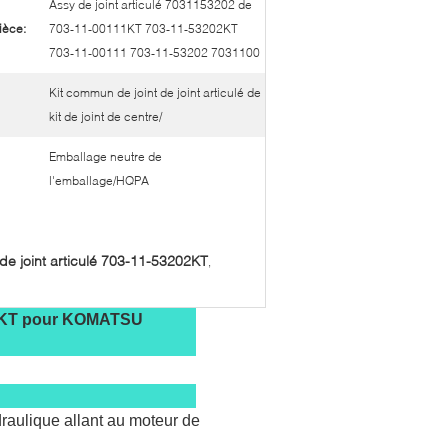
Assy de joint articulé 7031153202 de
ièce:
703-11-00111KT 703-11-53202KT
703-11-00111 703-11-53202 7031100
Kit commun de joint de joint articulé de
kit de joint de centre/
Emballage neutre de
l'emballage/HQPA
t de joint articulé 703-11-53202KT
,
3202KT pour KOMATSU
ydraulique allant au moteur de