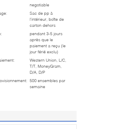
negotiable
age:
Sac de pp à
l'intérieur, boîte de
carton dehors
n:
pendant 3-5 jours
après que le
paiement a reçu (le
jour férié exclu)
aiement:
Western Union, L/C,
T/T, MoneyGram,
D/A, D/P
ovisionnement:
500 ensembles par
semaine