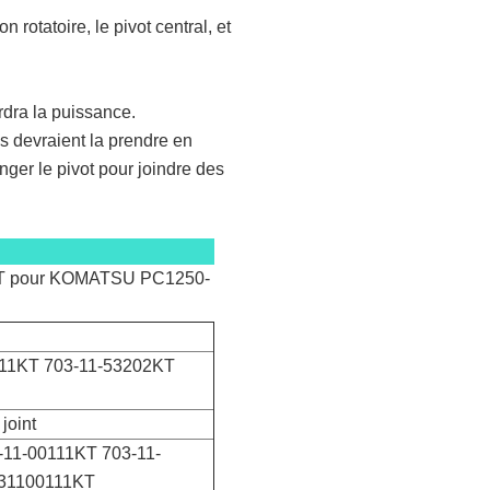
n rotatoire, le pivot central, et
erdra la puissance.
s devraient la prendre en
anger le pivot pour joindre des
202KT pour KOMATSU PC1250-
-00111KT 703-11-53202KT
 joint
3-11-00111KT 703-11-
031100111KT