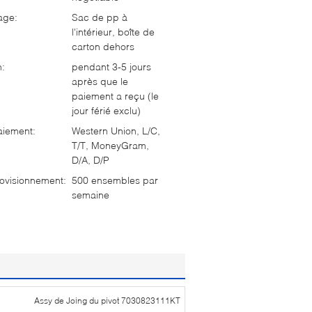
age:
Sac de pp à
l'intérieur, boîte de
carton dehors
n:
pendant 3-5 jours
après que le
paiement a reçu (le
jour férié exclu)
aiement:
Western Union, L/C,
T/T, MoneyGram,
D/A, D/P
ovisionnement:
500 ensembles par
semaine
Assy de Joing du pivot 7030823111KT