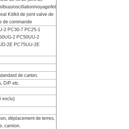
m/bras/oscillation/voyage/kit
al Kit/kit de joint valve de
pape de commande
-2 PC30-7 PC25-1
C50UG-2 PC50UU-2
UD-2E PC75UU-2E
 standard de carton.
, D/P etc.
é exclu)
ion, déplacement de terres,
e, camion.