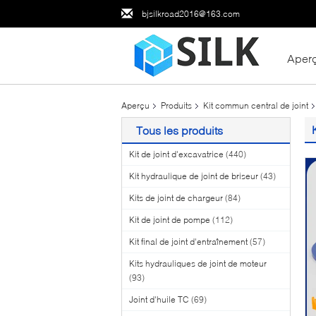
bjsilkroad2016@163.com
Aper
Aperçu
Produits
Kit commun central de joint
Tous les produits
Kit de joint d'excavatrice
(440)
Kit hydraulique de joint de briseur
(43)
Kits de joint de chargeur
(84)
Kit de joint de pompe
(112)
Kit final de joint d'entraînement
(57)
Kits hydrauliques de joint de moteur
(93)
Joint d'huile TC
(69)