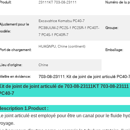
Produit:
23111KT 703-08-23111
Numéro de la p
Excavatrice Komatsu PC40-7
Ajustement pour le
PC38UUM-2 PC25-1 PC25R-1 PC40T-
Groupe:
odèle:
7 PC45-1 PC40R-7
HUAGNPU, Chine (continent)
Port de chargement:
Emballage:
Lieu d'origine:
Chine
703-08-23111
Kit de joint de joint articulé PC40-
Mettre en évidence:
,
Kit de joint de joint articulé de 703-08-23111KT 703-08-23
PC40-7
description 1.Product :
Le joint articulé est employé pour être un canal pour le fluide h
voyage.