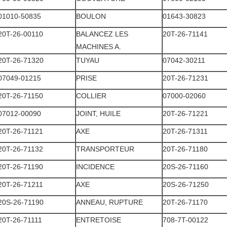
01010-50835
BOULON
01643-30823
20T-26-00110
BALANCEZ LES
20T-26-71141
MACHINES A.
20T-26-71320
TUYAU
07042-30211
07049-01215
PRISE
20T-26-71231
20T-26-71150
COLLIER
07000-02060
07012-00090
JOINT, HUILE
20T-26-71221
20T-26-71121
AXE
20T-26-71311
20T-26-71132
TRANSPORTEUR
20T-26-71180
20T-26-71190
INCIDENCE
20S-26-71160
20T-26-71211
AXE
20S-26-71250
20S-26-71190
ANNEAU, RUPTURE
20T-26-71170
20T-26-71111
ENTRETOISE
708-7T-00122