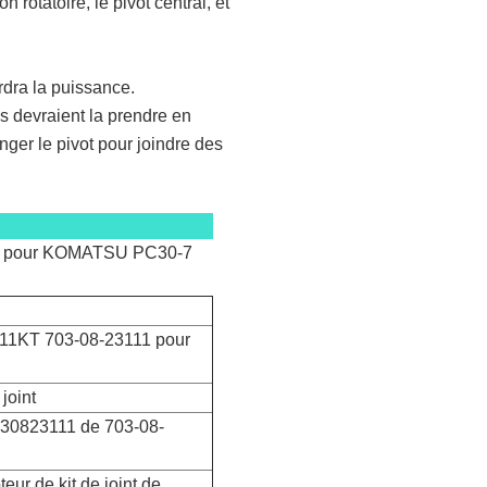
n rotatoire, le pivot central, et
erdra la puissance.
s devraient la prendre en
anger le pivot pour joindre des
3111 pour KOMATSU PC30-7
23111KT 703-08-23111 pour
 joint
030823111 de 703-08-
teur de kit de joint de