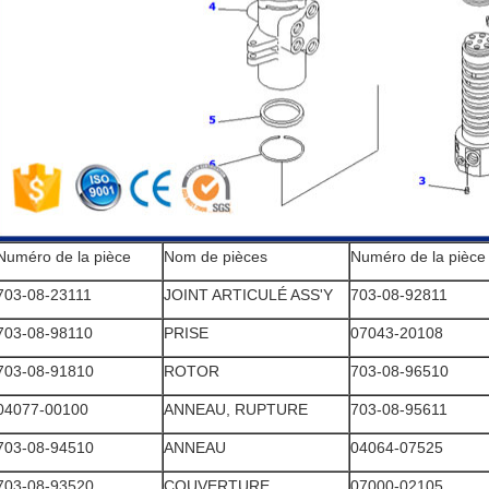
Numéro de la pièce
Nom de pièces
Numéro de la pièce
703-08-23111
JOINT ARTICULÉ ASS'Y
703-08-92811
703-08-98110
PRISE
07043-20108
703-08-91810
ROTOR
703-08-96510
04077-00100
ANNEAU, RUPTURE
703-08-95611
703-08-94510
ANNEAU
04064-07525
703-08-93520
COUVERTURE
07000-02105