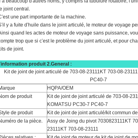
Il a beaucoup d'autres noms, y compris la tubulure rotatoire, l'unio
le joint central.
C'est une part importante de la machine.
S'il y a fuite d'huile dans le joint articulé, le moteur de voyage p
Ainsi quand les actes de moteur de voyage sans puissance, vou
compte trop que si c'est le problème du joint articulé, et pour ch
its de joint.
l'information produit 2.General :
Kit de joint de joint articulé de 703-08-23111KT 703-08-2
PC40-7
Marque
HQPA/OEM
Nom de produit
Kit de joint de joint articulé de 703-08-
KOMATSU PC30-7 PC40-7
Style de produit
Kit de joint de joint articulé/kit commun de
Numéro de la pièce.
Assy de Joing du pivot 7030823111KT 7
23111KT 703-08-23111
Pièces relatives :
Kit de joint de moteur de kit de joint de mo