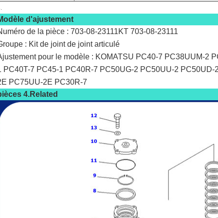
.
Modèle d'ajustement
Numéro de la pièce : 703-08-23111KT 703-08-23111
Groupe : Kit de joint de joint articulé
Ajustement pour le modèle : KOMATSU PC40-7 PC38UUM-2 
1 PC40T-7 PC45-1 PC40R-7 PC50UG-2 PC50UU-2 PC50UD-
2E PC75UU-2E PC30R-7
pièces 4.Related