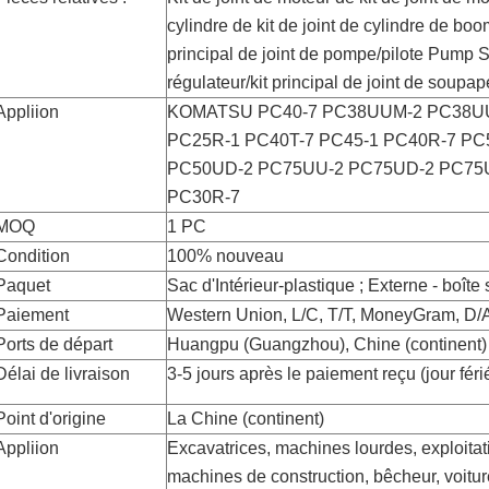
cylindre de kit de joint de cylindre de boo
principal de joint de pompe/pilote Pump Se
régulateur/kit principal de joint de sou
Appliion
KOMATSU PC40-7 PC38UUM-2 PC38UU
PC25R-1 PC40T-7 PC45-1 PC40R-7 P
PC50UD-2 PC75UU-2 PC75UD-2 PC75
PC30R-7
MOQ
1 PC
Condition
100% nouveau
Paquet
Sac d'Intérieur-plastique ; Externe - boîte
Paiement
Western Union, L/C, T/T, MoneyGram, D/A
Ports de départ
Huangpu (Guangzhou), Chine (continent)
Délai de livraison
3-5 jours après le paiement reçu (jour féri
Point d'origine
La Chine (continent)
Appliion
Excavatrices, machines lourdes, exploitat
machines de construction, bêcheur, voitur