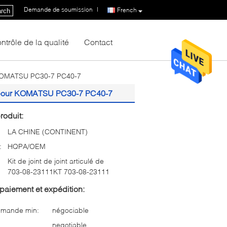
Demande de soumission
|
French
rch
ntrôle de la qualité
Contact
ur KOMATSU PC30-7 PC40-7
11 pour KOMATSU PC30-7 PC40-7
roduit:
LA CHINE (CONTINENT)
:
HQPA/OEM
Kit de joint de joint articulé de
703-08-23111KT 703-08-23111
paiement et expédition:
mmande min:
négociable
negotiable