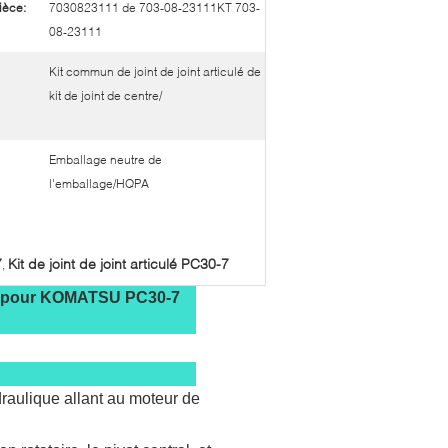
ièce:
7030823111 de 703-08-23111KT 703-
08-23111
Kit commun de joint de joint articulé de
kit de joint de centre/
Emballage neutre de
l'emballage/HQPA
7
Kit de joint de joint articulé PC30-7
,
111 pour KOMATSU PC30-7
ydraulique allant au moteur de