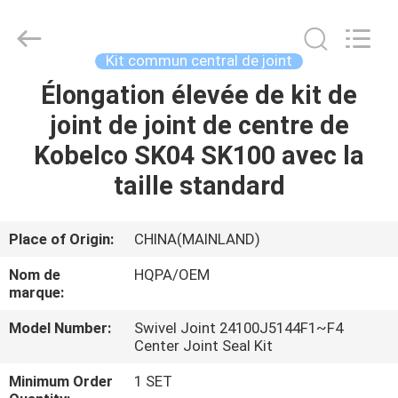
Silk
Road
Enterprise
Management
Services
Kit commun central de joint
Co.,
Ltd..
All
Élongation élevée de kit de
MAISON
Rights
Reserved.
joint de joint de centre de
PRODUITS
Kobelco SK04 SK100 avec la
taille standard
AU
SUJET
Place of Origin:
CHINA(MAINLAND)
DE
Nom de
HQPA/OEM
NOUS
marque:
Model Number:
Swivel Joint 24100J5144F1~F4
Center Joint Seal Kit
VISITE
D'USINE
Minimum Order
1 SET