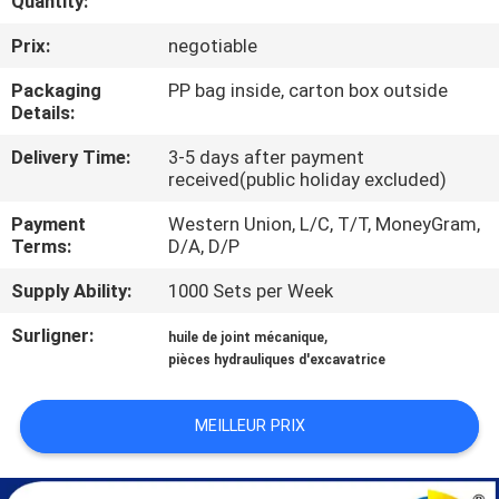
Quantity:
Prix:
negotiable
CONTRÔLE
DE
Packaging
PP bag inside, carton box outside
Details:
QUALITÉ
Delivery Time:
3-5 days after payment
received(public holiday excluded)
PLAN
Payment
Western Union, L/C, T/T, MoneyGram,
DU
Terms:
D/A, D/P
SITE
Supply Ability:
1000 Sets per Week
Surligner:
,
huile de joint mécanique
PRIVACY
pièces hydrauliques d'excavatrice
POLICY
MEILLEUR PRIX