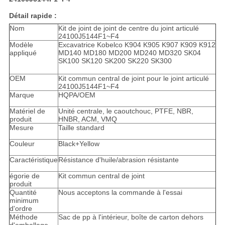
Détail rapide :
Nom
Kit de joint de joint de centre du joint articulé
24100J5144F1~F4
Modèle
Excavatrice Kobelco K904 K905 K907 K909 K912
appliqué
MD140 MD180 MD200 MD240 MD320 SK04
SK100 SK120 SK200 SK220 SK300
OEM
Kit commun central de joint pour le joint articulé
24100J5144F1~F4
Marque
HQPA/OEM
Matériel de
Unité centrale, le caoutchouc, PTFE, NBR,
produit
HNBR, ACM, VMQ
Mesure
Taille standard
Couleur
Black+Yellow
Caractéristique
Résistance d'huile/abrasion résistante
égorie de
Kit commun central de joint
produit
Quantité
Nous acceptons la commande à l'essai
minimum
d'ordre
Méthode
Sac de pp à l'intérieur, boîte de carton dehors