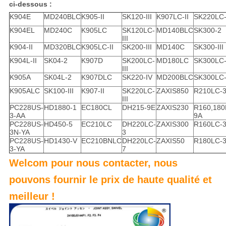
ci-dessous :
K904E
MD240BLC
K905-II
SK120-III
K907LC-II
SK220LC-
K904EL
MD240C
K905LC
SK120LC-
MD140BLC
SK300-2
III
K904-II
MD320BLC
K905LC-II
SK200-III
MD140C
SK300-III
K904L-II
SK04-2
K907D
SK200LC-
MD180LC
SK300LC
III
K905A
SK04L-2
K907DLC
SK220-IV
MD200BLC
SK300LC-I
K905ALC
SK100-III
K907-II
SK220LC-
ZAXIS850
R210LC-
III
PC228US-
HD1880-1
EC180CL
DH215-9E
ZAXIS230
R160,180
3-AA
9A
PC228US-
HD450-5
EC210LC
DH220LC-
ZAXIS300
R160LC-
3N-YA
3
PC228US-
HD1430-V
EC210BNLC
DH220LC-
ZAXIS50
R180LC-
3-YA
7
Welcom pour nous contacter, nous
pouvons fournir le prix de haute qualité et
meilleur !