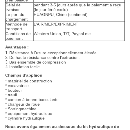
d'emballage
Délai de
pendant 3-5 jours après que le paiement a reçu
livraison
(le jour férié exclu)
Le port du
HUAGNPU, Chine (continent)
chargement
Méthode de
L'AIR/MER/EXPRIMENT
transport
Conditions de
Western Union, T/T, Paypal etc.
paiement
Avantages :
1.
Résistance à l'usure exceptionnellement élevée.
2.
De haute résistance contre l'extrusion.
3.
Bas ensemble de compression
4.
Installation facile.
Champs d'appliion
* matériel de construction
* excavatrice
* bouteur
* treuil
* camion à benne basculante
* chargeur de roue
* Sortingmachine
* équipement hydraulique
* cylindre hydraulique
Nous avons également au-dessous du kit hydraulique de