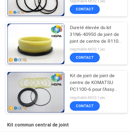
negotiable MOQ:1 jeu
CONTACT
Dureté élevée du kit
31N6-40950 de joint de
joint de centre de R110-
7 R140-7 R160-9 R215-
negotiable MOQ:1 jeu
7 R250-7 R260-9
CONTACT
Kit de joint de joint de
centre de KOMATSU
PC1100-6 pour l'Assy
703-11-00110 703-11-
negotiable MOQ:1 jeu
53201 de joint articulé
CONTACT
Kit commun central de joint