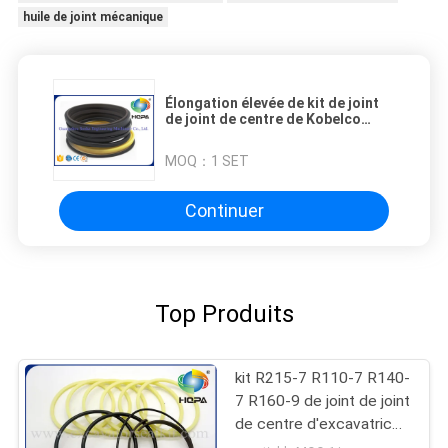
huile de joint mécanique
Élongation élevée de kit de joint
de joint de centre de Kobelco
SK04 SK100 avec la taille standard
MOQ：
1 SET
Continuer
Top Produits
kit R215-7 R110-7 R140-
7 R160-9 de joint de joint
de centre d'excavatrice
de 31N6-40950 Hyundai